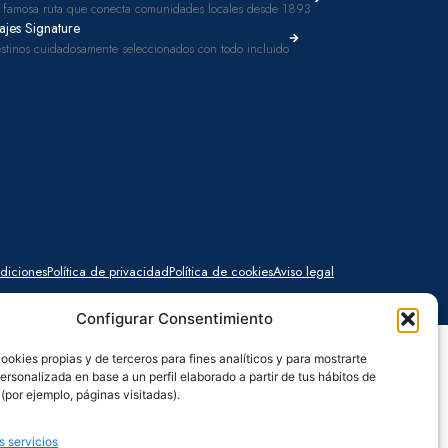
 famosa ruta que conecta comunidades locales desde 1893
ajes Signature
stinos cuidadosamente seleccionados con todo incluido
diciones
Política de privacidad
Política de cookies
Aviso legal
Configurar Consentimiento
ookies propias y de terceros para fines analíticos y para mostrarte
ersonalizada en base a un perfil elaborado a partir de tus hábitos de
por ejemplo, páginas visitadas).
s servicios