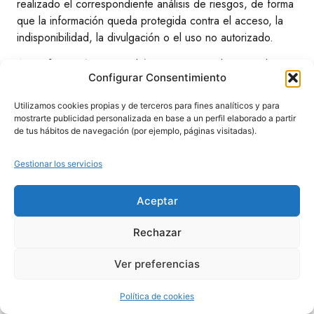
realizado el correspondiente análisis de riesgos, de forma
que la información queda protegida contra el acceso, la
indisponibilidad, la divulgación o el uso no autorizado.
A tu información personal únicamente pueden acceder
Configurar Consentimiento
nuestros trabajadores, los cuales son conocedores de los
usos para los que pueden utilizarla y sus limitaciones, las
Utilizamos cookies propias y de terceros para fines analíticos y para
autoridades y judiciales competentes cuando nos los
mostrarte publicidad personalizada en base a un perfil elaborado a partir
requieran y así lo exija la normativa aplicable y otras
de tus hábitos de navegación (por ejemplo, páginas visitadas).
empresas proveedoras para prestarte los servicios que
nos hayas solicitado.
Gestionar los servicios
Cada una de estas empresas se comprometen a utilizar
Aceptar
única y exclusivamente tus datos con estas finalidades y a
no utilizarlos para ninguna otra, de forma que una vez que
Rechazar
se dé por finalizada la prestación del servicio están
obligadas a eliminar la información que hayan obtenido o
Ver preferencias
conservarla debidamente bloqueada y protegida sin que
puedan usarla, mientras pueda ser necesaria para el
Política de cookies
cumplimiento de una obligación legal, para el ejercicio o