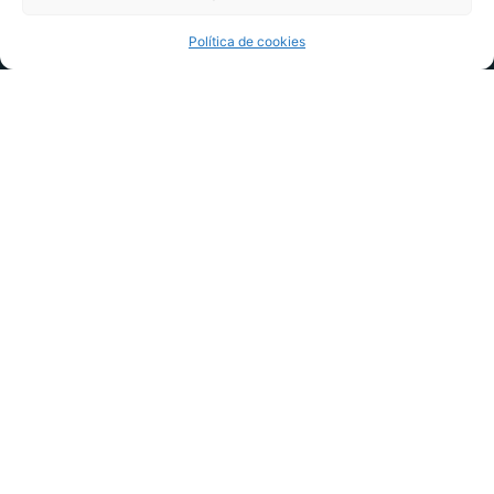
Precio desde
Selecciona una fecha de salida
2.033 €
Política de cookies