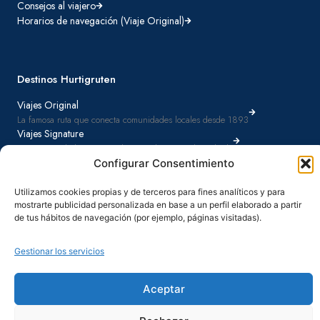
Consejos al viajero
Horarios de navegación (Viaje Original)
Destinos Hurtigruten
Viajes Original
La famosa ruta que conecta comunidades locales desde 1893
Viajes Signature
Destinos cuidadosamente seleccionados con todo incluido
Configurar Consentimiento
Utilizamos cookies propias y de terceros para fines analíticos y para
mostrarte publicidad personalizada en base a un perfil elaborado a partir
Términos y condiciones
de tus hábitos de navegación (por ejemplo, páginas visitadas).
Política de privacidad
Gestionar los servicios
Política de cookies
Aviso legal
Aceptar