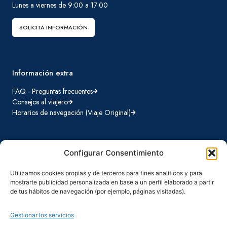
Lunes a viernes de 9:00 a 17:00
SOLICITA INFORMACIÓN
Información extra
FAQ - Preguntas frecuentes
Consejos al viajero
Horarios de navegación (Viaje Original)
Configurar Consentimiento
Destinos Hurtigruten
Viajes Original
Utilizamos cookies propias y de terceros para fines analíticos y para
La famosa ruta que conecta comunidades locales desde 1893
mostrarte publicidad personalizada en base a un perfil elaborado a partir
de tus hábitos de navegación (por ejemplo, páginas visitadas).
Viajes Signature
Destinos cuidadosamente seleccionados con todo incluido
Gestionar los servicios