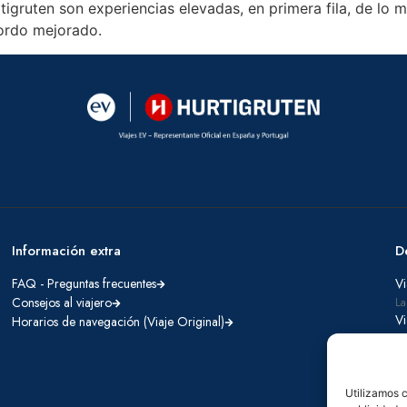
rtigruten son experiencias elevadas, en primera fila, de l
ordo mejorado.
Información extra
D
FAQ - Preguntas frecuentes
Vi
Consejos al viajero
La
Vi
Horarios de navegación (Viaje Original)
De
Utilizamos c