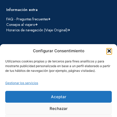
Información extra
FAQ - Preguntas frecuentes
Consejos al viajero
Horarios de navegación (Viaje Original)
Configurar Consentimiento
Destinos Hurtigruten
Viajes Original
Utilizamos cookies propias y de terceros para fines analíticos y para
La famosa ruta que conecta comunidades locales desde 1893
mostrarte publicidad personalizada en base a un perfil elaborado a partir
Viajes Signature
de tus hábitos de navegación (por ejemplo, páginas visitadas).
Destinos cuidadosamente seleccionados con todo incluido
Gestionar los servicios
Aceptar
Términos y condiciones
Política de privacidad
Rechazar
Política de cookies