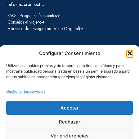
Información extra
FAQ - Preguntas frecuentes
Consejos al viajero
Horarios de navegación (Viaje Original)
Configurar Consentimiento
Destinos Hurtigruten
Viajes Original
Utilizamos cookies propias y de terceros para fines analíticos y para
La famosa ruta que conecta comunidades locales desde 1893
mostrarte publicidad personalizada en base a un perfil elaborado a partir
de tus hábitos de navegación (por ejemplo, páginas visitadas).
Viajes Signature
Destinos cuidadosamente seleccionados con todo incluido
Gestionar los servicios
Aceptar
Términos y condiciones
Política de privacidad
Rechazar
Política de cookies
Ver preferencias