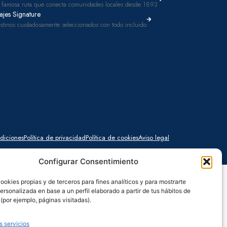
 famosa ruta que conecta comunidades locales desde 1893
ajes Signature
stinos cuidadosamente seleccionados con todo incluido
diciones
Política de privacidad
Política de cookies
Aviso legal
Configurar Consentimiento
ookies propias y de terceros para fines analíticos y para mostrarte
ersonalizada en base a un perfil elaborado a partir de tus hábitos de
por ejemplo, páginas visitadas).
s servicios