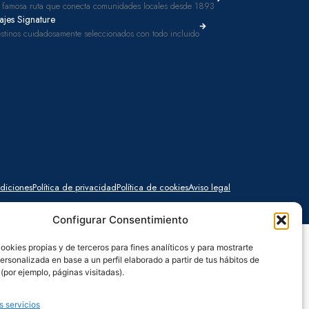
 famosa ruta que conecta comunidades locales desde 1893
ajes Signature
stinos cuidadosamente seleccionados con todo incluido
diciones
Política de privacidad
Política de cookies
Aviso legal
Configurar Consentimiento
ookies propias y de terceros para fines analíticos y para mostrarte
ersonalizada en base a un perfil elaborado a partir de tus hábitos de
por ejemplo, páginas visitadas).
s servicios