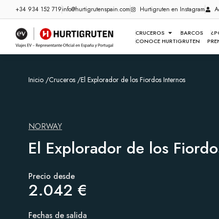
+34 934 152 719
info@hurtigrutenspain.com
Hurtigruten en Instagram
A
CRUCEROS
BARCOS
¿P
CONOCE HURTIGRUTEN
PRE
Inicio /
Cruceros /
El Explorador de los Fiordos Internos
NORWAY
El Explorador de los Fiordo
Precio desde
2.042 €
Fechas de salida