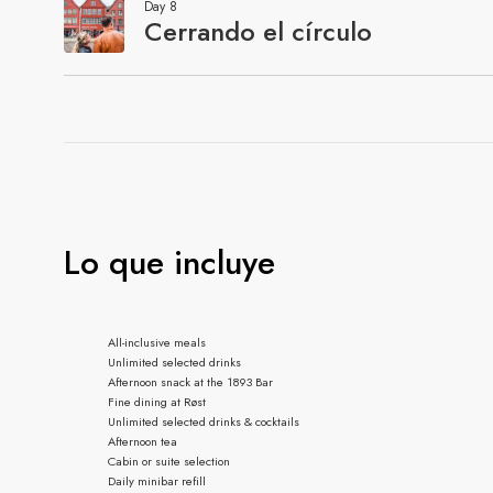
Lo que incluye
All-inclusive meals
Unlimited selected drinks
Afternoon snack at the 1893 Bar
Fine dining at Røst
Unlimited selected drinks & cocktails
Afternoon tea
Cabin or suite selection
Daily minibar refill