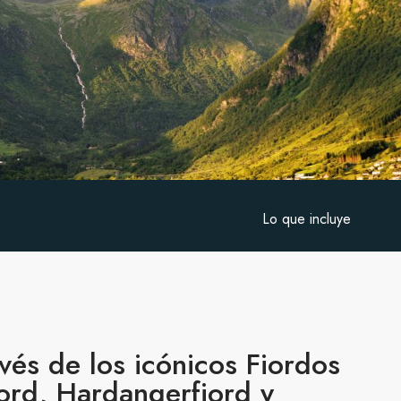
Lo que incluye
vés de los icónicos Fiordos
ord, Hardangerfjord y