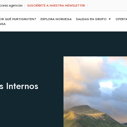
cceso agencias
SUSCRÍBETE A NUESTRA NEWSLETTER
OR QUÉ HURTIGRUTEN?
EXPLORA NORUEGA
SALIDAS EN GRUPO
OFERT
NSA
s Internos