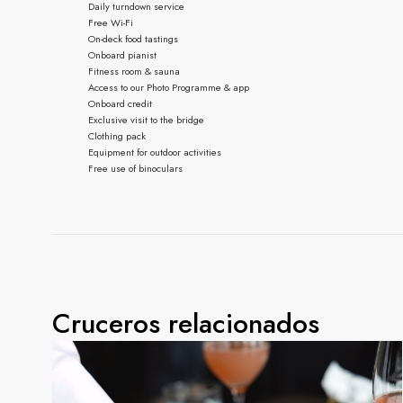
Daily turndown service
Free Wi-Fi
On-deck food tastings
Onboard pianist
Fitness room & sauna
Access to our Photo Programme & app
Onboard credit
Exclusive visit to the bridge
Clothing pack
Equipment for outdoor activities
Free use of binoculars
Cruceros relacionados