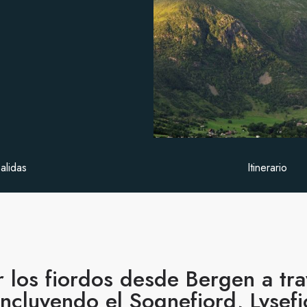
alidas
Itinerario
 los fiordos desde Bergen a tra
ncluyendo el Sognefjord, Lysefj