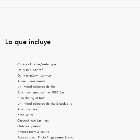
Lo que incluye
Choice of cabin/suite type
Daily minibar refill
Daily turndown service
All-inclusive meals
Unlimited selected drinks
Afternoon snack at the 1893 Bar
Fine dining at Røst
Unlimited selected drinks & cocktails
Afternoon tea
Free Wi-Fi
On-deck food tastings
Onboard pianist
Fitness room & sauna
Access to our Photo Programme & app