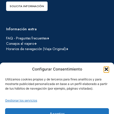
SOLICITA INFORMACIÓN
Información extra
FAQ - Preguntas frecuentes
Consejos al viajero
Horarios de navegación (Viaje Original)
Configurar Consentimiento
Destinos Hurtigruten
Viajes Original
Utilizamos cookies propias y de terceros para fines analíticos y para
La famosa ruta que conecta comunidades locales desde 1893
mostrarte publicidad personalizada en base a un perfil elaborado a partir
de tus hábitos de navegación (por ejemplo, páginas visitadas).
Viajes Signature
Destinos cuidadosamente seleccionados con todo incluido
Gestionar los servicios
Aceptar