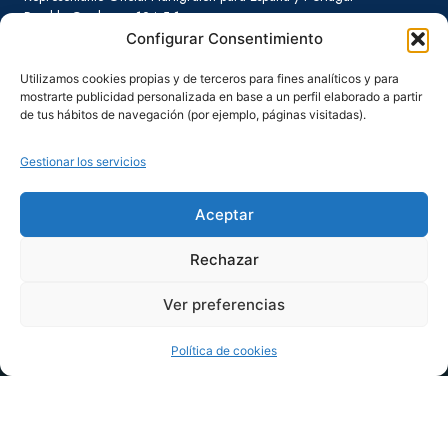
Rambla Catalunya, 124 5-1
08008 Barcelona
Configurar Consentimiento
Tel.
934 152 719
Utilizamos cookies propias y de terceros para fines analíticos y para
mostrarte publicidad personalizada en base a un perfil elaborado a partir
de tus hábitos de navegación (por ejemplo, páginas visitadas).
info@hurtigrutenspain.com
Lunes a viernes de 9:00 a 17:00
Gestionar los servicios
SOLICITA INFORMACIÓN
Aceptar
Rechazar
Información extra
Ver preferencias
FAQ - Preguntas frecuentes
Precio desde
Selecciona una fecha de salida
Consejos al viajero
4.965 €
Política de cookies
Horarios de navegación (Viaje Original)
Destinos Hurtigruten